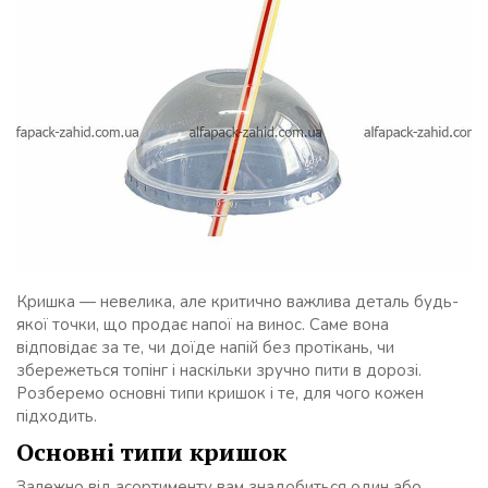
Кришка — невелика, але критично важлива деталь будь-
якої точки, що продає напої на винос. Саме вона
відповідає за те, чи доїде напій без протікань, чи
збережеться топінг і наскільки зручно пити в дорозі.
Розберемо основні типи кришок і те, для чого кожен
підходить.
Основні типи кришок
Залежно від асортименту вам знадобиться один або