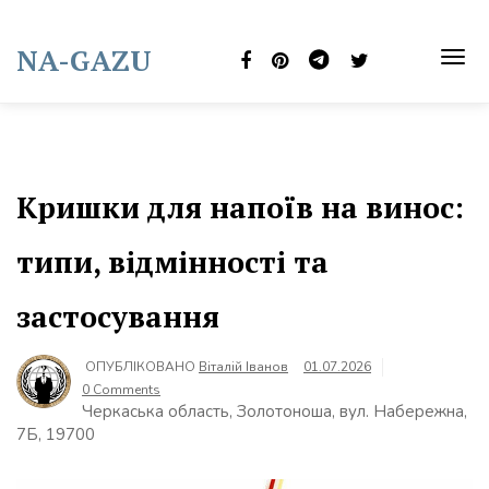
Skip
to
NA-GAZU
content
TOG
NAVI
Кришки для напоїв на винос:
типи, відмінності та
застосування
ОПУБЛІКОВАНО
Віталій Іванов
01.07.2026
0 Comments
Черкаська область, Золотоноша, вул. Набережна,
7Б, 19700