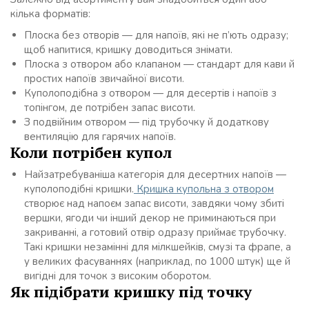
кілька форматів:
Плоска без отворів — для напоїв, які не п’ють одразу;
щоб напитися, кришку доводиться знімати.
Плоска з отвором або клапаном — стандарт для кави й
простих напоїв звичайної висоти.
Куполоподібна з отвором — для десертів і напоїв з
топінгом, де потрібен запас висоти.
З подвійним отвором — під трубочку й додаткову
вентиляцію для гарячих напоїв.
Коли потрібен купол
Найзатребуваніша категорія для десертних напоїв —
куполоподібні кришки.
Кришка купольна з отвором
створює над напоєм запас висоти, завдяки чому збиті
вершки, ягоди чи інший декор не приминаються при
закриванні, а готовий отвір одразу приймає трубочку.
Такі кришки незамінні для мілкшейків, смузі та фрапе, а
у великих фасуваннях (наприклад, по 1000 штук) ще й
вигідні для точок з високим оборотом.
Як підібрати кришку під точку