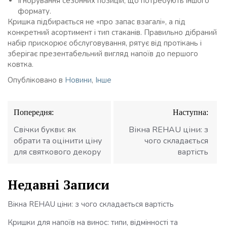
Ігнорування сезонних позицій, що потребують іншого
формату.
Кришка підбирається не «про запас взагалі», а під
конкретний асортимент і тип стаканів. Правильно дібраний
набір прискорює обслуговування, рятує від протікань і
зберігає презентабельний вигляд напоїв до першого
ковтка.
Опубліковано в
Новини
,
Інше
Навігація
Попередня:
Наступна:
записів
Свічки букви: як
Вікна REHAU ціни: з
обрати та оцінити ціну
чого складається
для святкового декору
вартість
Недавні Записи
Вікна REHAU ціни: з чого складається вартість
Кришки для напоїв на винос: типи, відмінності та