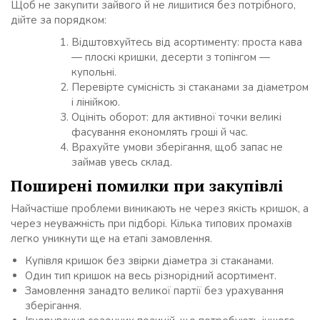
Щоб не закупити зайвого й не лишитися без потрібного,
дійте за порядком:
Відштовхуйтесь від асортименту: проста кава
— плоскі кришки, десерти з топінгом —
купольні.
Перевірте сумісність зі стаканами за діаметром
і лінійкою.
Оцініть оборот: для активної точки великі
фасування економлять гроші й час.
Врахуйте умови зберігання, щоб запас не
займав увесь склад.
Поширені помилки при закупівлі
Найчастіше проблеми виникають не через якість кришок, а
через неуважність при підборі. Кілька типових промахів
легко уникнути ще на етапі замовлення.
Купівля кришок без звірки діаметра зі стаканами.
Один тип кришок на весь різнорідний асортимент.
Замовлення занадто великої партії без урахування
зберігання.