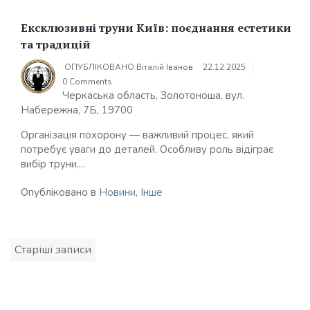
Ексклюзивні труни Київ: поєднання естетики
та традицій
ОПУБЛІКОВАНО
Віталій Іванов
22.12.2025
0 Comments
Черкаська область, Золотоноша, вул.
Набережна, 7Б, 19700
Організація похорону — важливий процес, який
потребує уваги до деталей. Особливу роль відіграє
вибір труни,...
Опубліковано в
Новини
,
Інше
Навігація
Старіші записи
записів