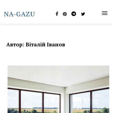
Skip
to
NA-GAZU
content
TOG
NAVI
Автор:
Віталій Іванов