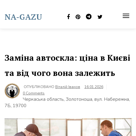
Skip
to
NA-GAZU
content
TOG
NAVI
Заміна автоскла: ціна в Києві
та від чого вона залежить
ОПУБЛІКОВАНО
Віталій Іванов
16.01.2026
0 Comments
Черкаська область, Золотоноша, вул. Набережна,
7Б, 19700