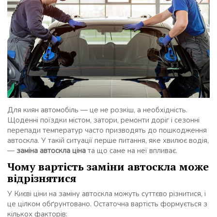
Для киян автомобіль — це не розкіш, а необхідність.
Щоденні поїздки містом, затори, ремонти доріг і сезонні
перепади температур часто призводять до пошкодження
автоскла. У такій ситуації перше питання, яке хвилює водія,
—
заміна автоскла ціна
та що саме на неї впливає.
Чому вартість заміни автоскла може
відрізнятися
У Києві ціни на заміну автоскла можуть суттєво різнитися, і
це цілком обґрунтовано. Остаточна вартість формується з
кількох факторів: