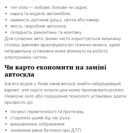
тип скла — лобове, бокове чи заднє;
марка та модель автомобіля;
наявність датчиків дощу, світла або камер;
якість і виробник автоскла;
складність демонтажу та монтажу.
Для сучасних авто, якими часто користуються мешканці
столиці, важливо враховувати всі технічні нюанси, адже
неправильна установка може вплинути на роботу
електронних систем.
Чи варто економити на заміні
автоскла
Багато водіїв у Києві намагаються знайти найдешевший
варіант, але надто низька ціна може приховувати ризики.
Неякісне скло або порушення технології установки здатні
призвести до:
поганої герметичності та протікань;
сторонніх шумів під час руху;
викривлення зображення;
зниження рівня безпеки при ДТП.