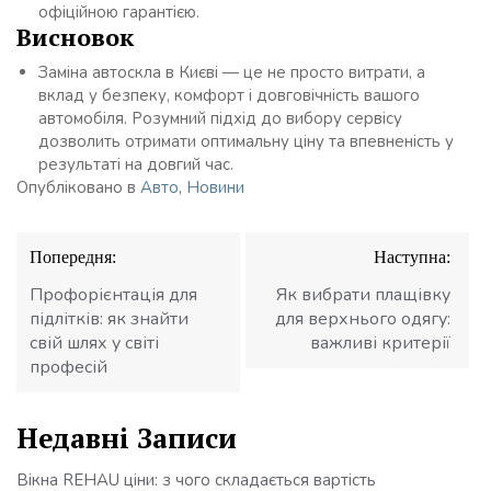
офіційною гарантією.
Висновок
Заміна автоскла в Києві — це не просто витрати, а
вклад у безпеку, комфорт і довговічність вашого
автомобіля. Розумний підхід до вибору сервісу
дозволить отримати оптимальну ціну та впевненість у
результаті на довгий час.
Опубліковано в
Авто
,
Новини
Навігація
Попередня:
Наступна:
записів
Профорієнтація для
Як вибрати плащівку
підлітків: як знайти
для верхнього одягу:
свій шлях у світі
важливі критерії
професій
Недавні Записи
Вікна REHAU ціни: з чого складається вартість