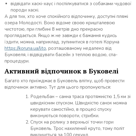
відвідати хаскі-хаус і поспілкуватися з собаками чудової
породи хаскі.
А для тих, хто хоче спокійного відпочинку, доступні пляжі
озера Молодості. Воно відоме своєю кришталевою
чистотою, при глибині 8 метрів дно прекрасно
проглядається. Якщо ж не завжди є бажання кудись
їздити, можна, наприклад, зупинитися в готелі Коруна
https://koruna.ua/lito
, розташованому недалеко від
Буковеля, і відвідувати басейн з теплою водою, спа-
процедури.
Активний відпочинок в Буковелі
Багато хто приїжджає в Буковель влітку, щоб провести
відпочинок активно. Тут для цього пропонуються:
Родельбан – санна траса протяжністю 1,5 км зі
швидкісним спуском. Швидкістю санок можна
керувати самостійно, в процесі спуску
виконуються повороти, стрибки.
Спуск на ролику з верхньої точки гори
Буковель. Трос нахилений круто, тому політ
виконується за 100 секунд.