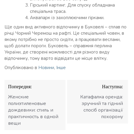
Гірський картинг. Для спуску обладнана
спеціальна траса.
Аквапарк із захоплюючими гірками.
Ще один вид активного відпочинку в Буковелі – сплав по
річці Чорний Черемош на рафті. Це спеціальний човен, в
якому потрібно не просто сидіти, а працювати веслами,
щоб долати пороги. Буковель – справжня перлина
України, де створені можливості для різного виду
відпочинку, тому варто відвідати це місце влітку.
Опубліковано в
Новини
,
Інше
Навігація
Попередня:
Наступна:
записів
Женские
Катафалка оренда:
полиэтиленовые
зручний та гідний
дождевики: стиль и
спосіб організації
практичность в одной
похорону
вещи