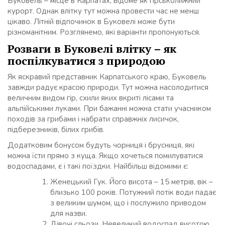
Буковель – місце в Карпатах, відоме як гірськолижний
курорт. Однак влітку тут можна провести час не менш
цікаво. Літній відпочинок в Буковелі може бути
різноманітним. Розглянемо, які варіанти пропонуються.
Розваги в Буковелі влітку – як
поспілкуватися з природою
Як яскравий представник Карпатського краю, Буковель
завжди радує красою природи. Тут можна насолодитися
величним видом гір, схили яких вкриті лісами та
альпійськими луками. При бажанні можна стати учасником
походів за грибами і набрати справжніх лисичок,
підберезників, білих грибів.
Додатковим бонусом будуть чорниця і брусниця, які
можна їсти прямо з куща. Якщо хочеться помилуватися
водоспадами, є і такі поїздки. Найбільш відомими є:
Женецький Гук. Його висота – 15 метрів, вік –
близько 100 років. Потужний потік води падає
з великим шумом, що і послужило приводом
для назви.
Дівочі сльози. Невеликий водоспад висотою