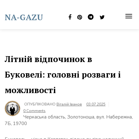
Skip
to
NA-GAZU
content
TOG
NAVI
Літній відпочинок в
Буковелі: головні розваги і
можливості
ОПУБЛІКОВАНО
Віталій Іванов
03.07.2025
0 Comments
Черкаська область, Золотоноша, вул. Набережна,
7Б, 19700