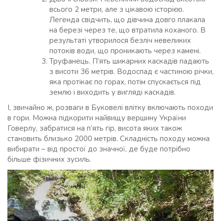
всього 2 метри, але з цікавою історією.
Легенда свідчить, що дівчина довго плакала
на березі через те, що втратила коханого. В
результаті утворилося безліч невеликих
потоків води, що проникають через камені.
Труфанець. П’ять шикарних каскадів падають
з висоти 36 метрів. Водоспад є частиною річки,
яка протікає по горах, потім спускається під
землю і виходить у вигляді каскадів.
І, звичайно ж, розваги в Буковелі влітку включають походи
в гори. Можна підкорити найвищу вершину України
Говерлу, забратися на п’ять гір, висота яких також
становить близько 2000 метрів. Складність походу можна
вибирати – від простої до значної, де буде потрібно
більше фізичних зусиль.