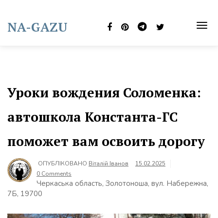
Skip
to
NA-GAZU
content
TOG
NAVI
Уроки вождения Соломенка:
автошкола Константа-ГС
поможет вам освоить дорогу
ОПУБЛІКОВАНО
Віталій Іванов
15.02.2025
0 Comments
Черкаська область, Золотоноша, вул. Набережна,
7Б, 19700