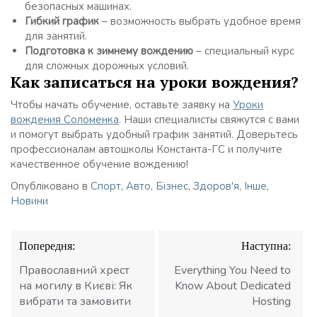
безопасных машинах.
Гибкий график
– возможность выбрать удобное время
для занятий.
Подготовка к зимнему вождению
– специальный курс
для сложных дорожных условий.
Как записаться на уроки вождения?
Чтобы начать обучение, оставьте заявку на
Уроки
вождения Соломенка
. Наши специалисты свяжутся с вами
и помогут выбрать удобный график занятий. Доверьтесь
профессионалам автошколы Константа-ГС и получите
качественное обучение вождению!
Опубліковано в
Спорт
,
Авто
,
Бізнес
,
Здоров'я
,
Інше
,
Новини
Навігація
Попередня:
Наступна:
записів
Православний хрест
Everything You Need to
на могилу в Києві: Як
Know About Dedicated
вибрати та замовити
Hosting