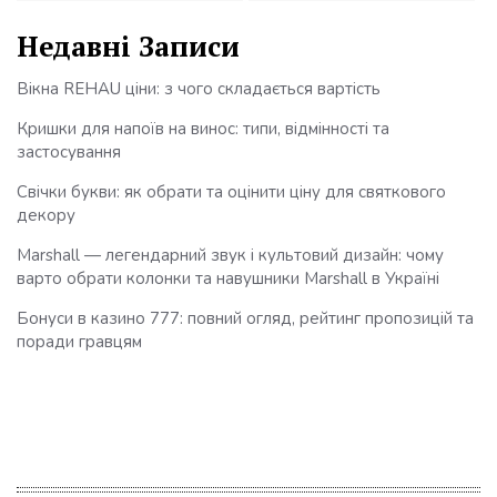
Недавні Записи
Вікна REHAU ціни: з чого складається вартість
Кришки для напоїв на винос: типи, відмінності та
застосування
Свічки букви: як обрати та оцінити ціну для святкового
декору
Marshall — легендарний звук і культовий дизайн: чому
варто обрати колонки та навушники Marshall в Україні
Бонуси в казино 777: повний огляд, рейтинг пропозицій та
поради гравцям